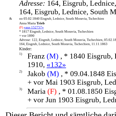
Adresse:
164, Eisgrub, Lednice
164, Eisgrub, Lednice, South M
&
oo 05.02.1840 Eisgrub, Lednice, South Moravia, Tschechien
Anna Maria
Trieb
(F)
«aus 152757»
* 1817 Eisgrub, Lednice, South Moravia, Tschechien
+ vor 1890
Adresse:
122, Eisgrub, Lednice, South Moravia, Tschechien, 05.02.1
164, Eisgrub, Lednice, South Moravia, Tschechien, 11.11.1863
Kinder:
1)
Franz
(M)
, * 1840 Eisgrub, 
1910,
«132»
2)
Jakob
(M)
, * 09.04.1848 Ei
+ vor Mai 1903 Eisgrub, Led
3)
Maria
(F)
, * 01.08.1850 Eis
+ vor Jun 1903 Eisgrub, Led
Dieser Bericht und sämtliche dar