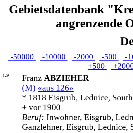
Gebietsdatenbank "Kre
angrenzende O
De
-50000
-10000
-2000
-500
-1
+500
+200
129
Franz
ABZIEHER
(M)
«aus 126»
* 1818 Eisgrub, Lednice, Sout
+ vor 1900
Beruf:
Inwohner, Eisgrub, Ledn
Ganzlehner, Eisgrub, Lednice, 