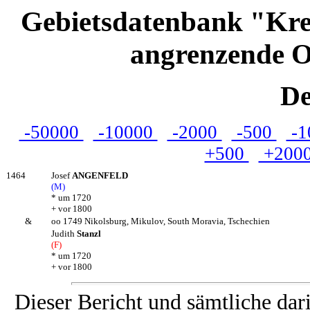
Gebietsdatenbank "Kre
angrenzende O
De
-50000
-10000
-2000
-500
-1
+500
+200
1464
Josef
ANGENFELD
(M)
* um 1720
+ vor 1800
&
oo 1749 Nikolsburg, Mikulov, South Moravia, Tschechien
Judith
Stanzl
(F)
* um 1720
+ vor 1800
Dieser Bericht und sämtliche dar