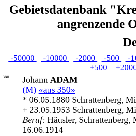
Gebietsdatenbank "Kre
angrenzende O
De
-50000
-10000
-2000
-500
-1
+500
+200
380
Johann
ADAM
(M)
«aus 350»
* 06.05.1880 Schrattenberg, Mis
+ 23.05.1953 Schrattenberg, Mis
Beruf:
Häusler, Schrattenberg, 
16.06.1914