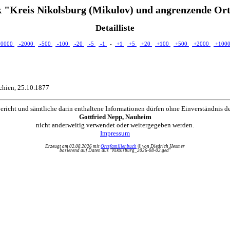
 "Kreis Nikolsburg (Mikulov) und angrenzende Ort
Detailliste
10000
-2000
-500
-100
-20
-5
-1
-
+1
+5
+20
+100
+500
+2000
+100
chien, 25.10.1877
ericht und sämtliche darin enthaltene Informationen dürfen ohne Einverständnis d
Gottfried Nepp, Nauheim
nicht anderweitig verwendet oder weitergegeben werden.
Impressum
Erzeugt am 02.08.2026 mit
Ortsfamilienbuch
© von Diedrich Hesmer
basierend auf Daten aus "Nikolsburg_2026-08-02.ged"