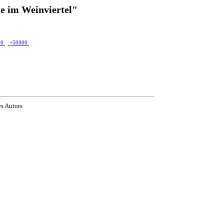
e im Weinviertel"
00
+50000
es Autors