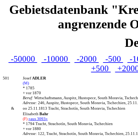
Gebietsdatenbank "Kre
angrenzende O
De
-50000
-10000
-2000
-500
-1
+500
+200
501
Josef
ADLER
(M)
* 1785
+ vor 1870
Beruf:
Wirtschaftsmann, Auspitz, Hustopece, South Moravia, Tschech
Adresse:
246, Auspitz, Hustopece, South Moravia, Tschechien, 25.11
&
oo 25.11.1813 Tracht, Strachotín, South Moravia, Tschechien
Elisabeth
Bahr
(F)
«aus 3093»
* 1794 Tracht, Strachotín, South Moravia, Tschechien
+ vor 1880
Adresse:
122, Tracht, Strachotín, South Moravia, Tschechien, 25.11.