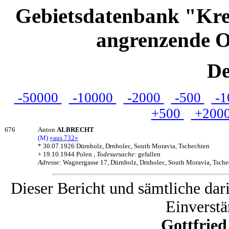
Gebietsdatenbank "Kre
angrenzende O
De
-50000
-10000
-2000
-500
-1
+500
+200
676
Anton
ALBRECHT
(M)
«aus 732»
* 30.07.1926 Dürnholz, Drnholec, South Moravia, Tschechien
+ 19.10.1944 Polen ,
Todesursache:
gefallen
Adresse:
Wagnergasse 17, Dürnholz, Drnholec, South Moravia, Tsche
Dieser Bericht und sämtliche dar
Einverstä
Gottfrie