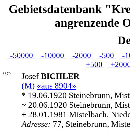
Gebietsdatenbank "Kre
angrenzende O
De
-50000
-10000
-2000
-500
-1
+500
+200
8879
Josef
BICHLER
(M)
«aus 8904»
* 19.06.1920 Steinebrunn, Miste
~ 20.06.1920 Steinebrunn, Mist
+ 28.01.1981 Mistelbach, Niede
Adresse:
77, Steinebrunn, Miste