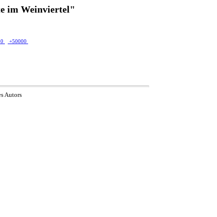
e im Weinviertel"
00
+50000
es Autors