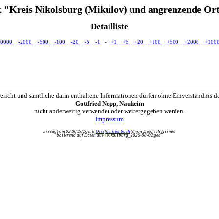
 "Kreis Nikolsburg (Mikulov) und angrenzende Ort
Detailliste
10000
-2000
-500
-100
-20
-5
-1
-
+1
+5
+20
+100
+500
+2000
+100
ericht und sämtliche darin enthaltene Informationen dürfen ohne Einverständnis d
Gottfried Nepp, Nauheim
nicht anderweitig verwendet oder weitergegeben werden.
Impressum
Erzeugt am 02.08.2026 mit
Ortsfamilienbuch
© von Diedrich Hesmer
basierend auf Daten aus "Nikolsburg_2026-08-02.ged"