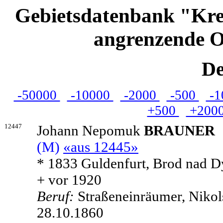
Gebietsdatenbank "Kre
angrenzende O
De
-50000
-10000
-2000
-500
-1
+500
+200
12447
Johann Nepomuk
BRAUNER
(M)
«aus 12445»
* 1833 Guldenfurt, Brod nad D
+ vor 1920
Beruf:
Straßeneinräumer, Nikol
28.10.1860