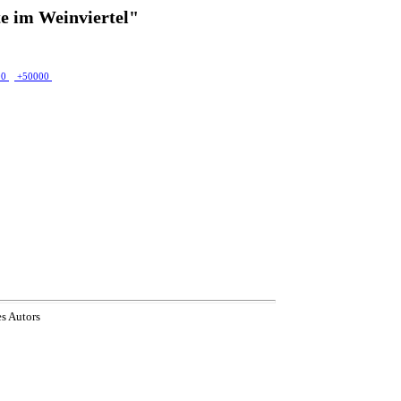
e im Weinviertel"
00
+50000
es Autors