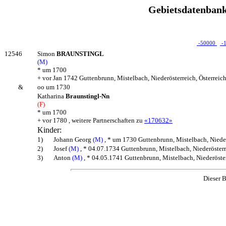
Gebietsdatenbank
-50000
-
12546
Simon
BRAUNSTINGL
(M)
* um 1700
+ vor Jan 1742 Guttenbrunn, Mistelbach, Niederösterreich, Österreic
&
oo um 1730
Katharina
Braunstingl-Nn
(F)
* um 1700
+ vor 1780 , weitere Partnerschaften zu
«170632»
Kinder:
1)
Johann Georg
(M)
, * um 1730 Guttenbrunn, Mistelbach, Nieder
2)
Josef
(M)
, * 04.07.1734 Guttenbrunn, Mistelbach, Niederösterr
3)
Anton
(M)
, * 04.05.1741 Guttenbrunn, Mistelbach, Niederöster
Dieser B