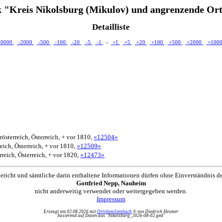
 "Kreis Nikolsburg (Mikulov) und angrenzende Ort
Detailliste
10000
-2000
-500
-100
-20
-5
-1
-
+1
+5
+20
+100
+500
+2000
+100
h
österreich, Österreich, + vor 1810,
«12504»
eich, Österreich, + vor 1810,
«12509»
reich, Österreich, + vor 1820,
«12473»
ericht und sämtliche darin enthaltene Informationen dürfen ohne Einverständnis d
Gottfried Nepp, Nauheim
nicht anderweitig verwendet oder weitergegeben werden.
Impressum
Erzeugt am 02.08.2026 mit
Ortsfamilienbuch
© von Diedrich Hesmer
basierend auf Daten aus "Nikolsburg_2026-08-02.ged"