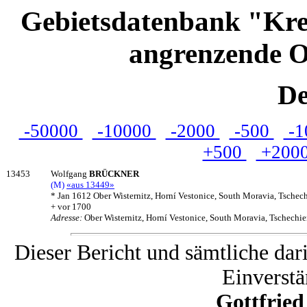
Gebietsdatenbank "Kre
angrenzende O
De
-50000
-10000
-2000
-500
-1
+500
+200
13453
Wolfgang
BRÜCKNER
(M)
«aus 13449»
* Jan 1612 Ober Wisternitz, Horní Vestonice, South Moravia, Tschec
+ vor 1700
Adresse:
Ober Wisternitz, Horní Vestonice, South Moravia, Tschechie
Dieser Bericht und sämtliche dar
Einverstä
Gottfrie