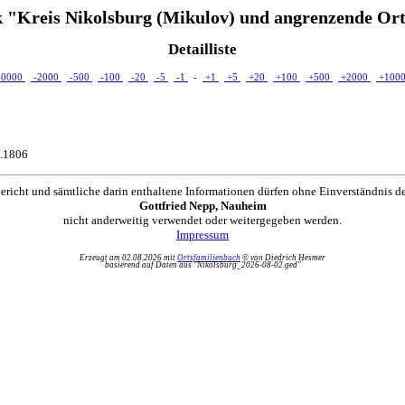
 "Kreis Nikolsburg (Mikulov) und angrenzende Ort
Detailliste
10000
-2000
-500
-100
-20
-5
-1
-
+1
+5
+20
+100
+500
+2000
+100
6.1806
ericht und sämtliche darin enthaltene Informationen dürfen ohne Einverständnis d
Gottfried Nepp, Nauheim
nicht anderweitig verwendet oder weitergegeben werden.
Impressum
Erzeugt am 02.08.2026 mit
Ortsfamilienbuch
© von Diedrich Hesmer
basierend auf Daten aus "Nikolsburg_2026-08-02.ged"