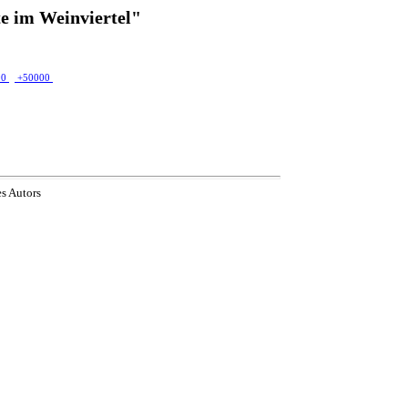
e im Weinviertel"
00
+50000
es Autors