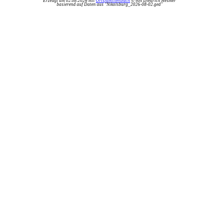
Erzeugt am 02.08.2026 mit
Ortsfamilienbuch
© von Diedrich Hesmer
basierend auf Daten aus "Nikolsburg_2026-08-02.ged"