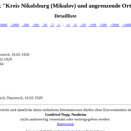
 "Kreis Nikolsburg (Mikulov) und angrenzende Ort
Detailliste
10000
-2000
-500
-100
-20
-5
-1
-
+1
+5
+20
+100
+500
+2000
+100
erreich, 16.02.1920
.02.1920
894
ch, Österreich, 16.02.1920
ericht und sämtliche darin enthaltene Informationen dürfen ohne Einverständnis d
Gottfried Nepp, Nauheim
nicht anderweitig verwendet oder weitergegeben werden.
Impressum