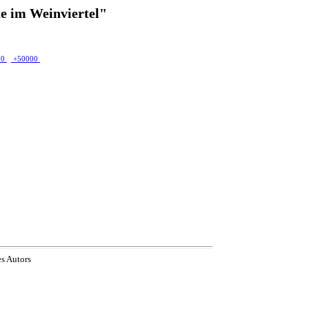
e im Weinviertel"
00
+50000
es Autors