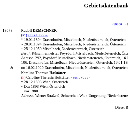
Gebietsdatenbank
-50000
-
18678
Rudolf
DEMSCHNER
(M)
«aus 18656»
* 19.01.1894 Drasenhofen, Mistelbach, Niederösterreich, Österreich
~ 20.01.1894 Drasenhofen, Mistelbach, Niederösterreich, Österreich
+ 25.12.1959 Mistelbach, Niederösterreich, Österreich
Beruf:
Kürschnermeister, Poysdorf, Mistelbach, Niederösterreich, Öst
Adresse:
292, Poysdorf, Mistelbach, Niederösterreich, Österreich, 16
106, Drasenhofen, Mistelbach, Niederösterreich, Österreich, 19.01.1
&
oo 16.02.1920 Drasenhofen, Mistelbach, Niederösterreich, Österreich
Karoline Theresia
Hofstätter
(F)
Caroline Theresia Hofstätter
«aus 57633»
* 28.12.1893 Wien, Österreich
~ Dez 1893 Wien, Österreich
+ vor 1980
Adresse:
Wiener Straße 9, Schwechat, Wien-Umgebung, Niederösterrei
Dieser B