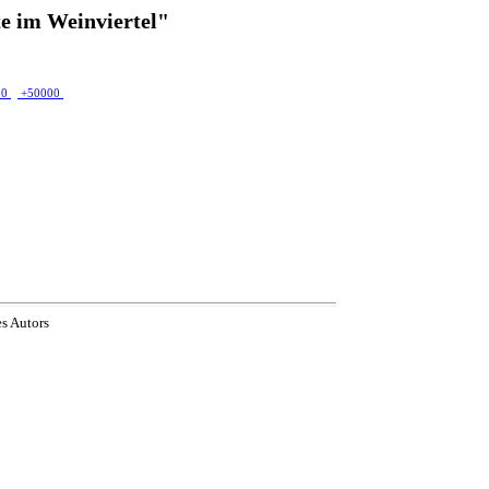
e im Weinviertel"
00
+50000
es Autors