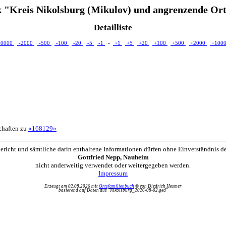
 "Kreis Nikolsburg (Mikulov) und angrenzende Ort
Detailliste
10000
-2000
-500
-100
-20
-5
-1
-
+1
+5
+20
+100
+500
+2000
+100
schaften zu
«168129»
ericht und sämtliche darin enthaltene Informationen dürfen ohne Einverständnis d
Gottfried Nepp, Nauheim
nicht anderweitig verwendet oder weitergegeben werden.
Impressum
Erzeugt am 02.08.2026 mit
Ortsfamilienbuch
© von Diedrich Hesmer
basierend auf Daten aus "Nikolsburg_2026-08-02.ged"