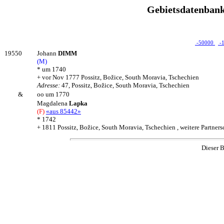
Gebietsdatenbank
-50000
-
19550
Johann
DIMM
(M)
* um 1740
+ vor Nov 1777 Possitz, Božice, South Moravia, Tschechien
Adresse:
47, Possitz, Božice, South Moravia, Tschechien
&
oo um 1770
Magdalena
Lapka
(F)
«aus 85442»
* 1742
+ 1811 Possitz, Božice, South Moravia, Tschechien , weitere Partner
Dieser B