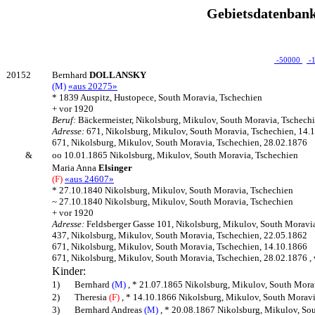
Gebietsdatenbank
-50000
-
20152
Bernhard
DOLLANSKY
(M)
«aus 20275»
* 1839 Auspitz, Hustopece, South Moravia, Tschechien
+ vor 1920
Beruf:
Bäckermeister, Nikolsburg, Mikulov, South Moravia, Tschech
Adresse:
671, Nikolsburg, Mikulov, South Moravia, Tschechien, 14.
671, Nikolsburg, Mikulov, South Moravia, Tschechien, 28.02.1876
&
oo 10.01.1865 Nikolsburg, Mikulov, South Moravia, Tschechien
Maria Anna
Elsinger
(F)
«aus 24607»
* 27.10.1840 Nikolsburg, Mikulov, South Moravia, Tschechien
~ 27.10.1840 Nikolsburg, Mikulov, South Moravia, Tschechien
+ vor 1920
Adresse:
Feldsberger Gasse 101, Nikolsburg, Mikulov, South Moravi
437, Nikolsburg, Mikulov, South Moravia, Tschechien, 22.05.1862
671, Nikolsburg, Mikulov, South Moravia, Tschechien, 14.10.1866
671, Nikolsburg, Mikulov, South Moravia, Tschechien, 28.02.1876 , 
Kinder:
1)
Bernhard
(M)
, * 21.07.1865 Nikolsburg, Mikulov, South Mora
2)
Theresia
(F)
, * 14.10.1866 Nikolsburg, Mikulov, South Moravi
3)
Bernhard Andreas
(M)
, * 20.08.1867 Nikolsburg, Mikulov, So