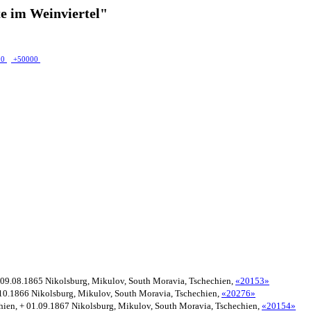
e im Weinviertel"
00
+50000
+ 09.08.1865 Nikolsburg, Mikulov, South Moravia, Tschechien,
«20153»
.10.1866 Nikolsburg, Mikulov, South Moravia, Tschechien,
«20276»
hien, + 01.09.1867 Nikolsburg, Mikulov, South Moravia, Tschechien,
«20154»