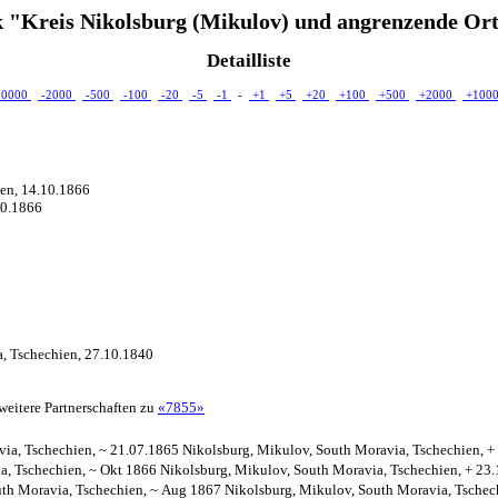
 "Kreis Nikolsburg (Mikulov) und angrenzende Ort
Detailliste
10000
-2000
-500
-100
-20
-5
-1
-
+1
+5
+20
+100
+500
+2000
+100
ien, 14.10.1866
10.1866
a, Tschechien, 27.10.1840
weitere Partnerschaften zu
«7855»
via, Tschechien, ~ 21.07.1865 Nikolsburg, Mikulov, South Moravia, Tschechien, 
a, Tschechien, ~ Okt 1866 Nikolsburg, Mikulov, South Moravia, Tschechien, + 23
uth Moravia, Tschechien, ~ Aug 1867 Nikolsburg, Mikulov, South Moravia, Tschec