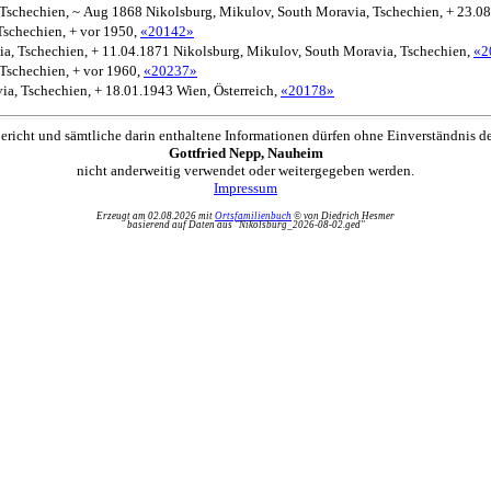
 Tschechien, ~ Aug 1868 Nikolsburg, Mikulov, South Moravia, Tschechien, + 23.0
Tschechien, + vor 1950,
«20142»
ia, Tschechien, + 11.04.1871 Nikolsburg, Mikulov, South Moravia, Tschechien,
«2
Tschechien, + vor 1960,
«20237»
ia, Tschechien, + 18.01.1943 Wien, Österreich,
«20178»
ericht und sämtliche darin enthaltene Informationen dürfen ohne Einverständnis d
Gottfried Nepp, Nauheim
nicht anderweitig verwendet oder weitergegeben werden.
Impressum
Erzeugt am 02.08.2026 mit
Ortsfamilienbuch
© von Diedrich Hesmer
basierend auf Daten aus "Nikolsburg_2026-08-02.ged"