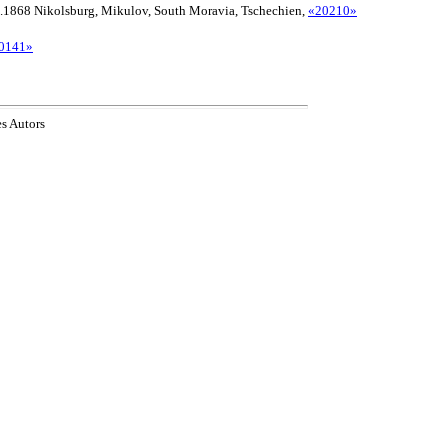
8.1868 Nikolsburg, Mikulov, South Moravia, Tschechien,
«20210»
0141»
es Autors