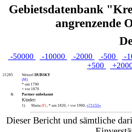
Gebietsdatenbank "Kre
angrenzende O
De
-50000
-10000
-2000
-500
-1
+500
+200
21285
Wenzel
DUBSKY
(M)
* um 1790
+ vor 1870
&
Partner unbekannt
Kinder:
1)
Maria
(F)
, * um 1820, + vor 1900,
«71155»
Dieser Bericht und sämtliche dar
Einverstä