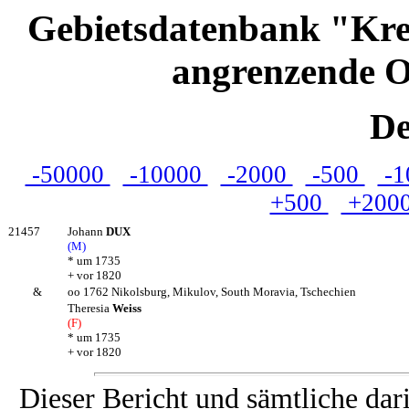
Gebietsdatenbank "Kre
angrenzende O
De
-50000
-10000
-2000
-500
-1
+500
+200
21457
Johann
DUX
(M)
* um 1735
+ vor 1820
&
oo 1762 Nikolsburg, Mikulov, South Moravia, Tschechien
Theresia
Weiss
(F)
* um 1735
+ vor 1820
Dieser Bericht und sämtliche dar