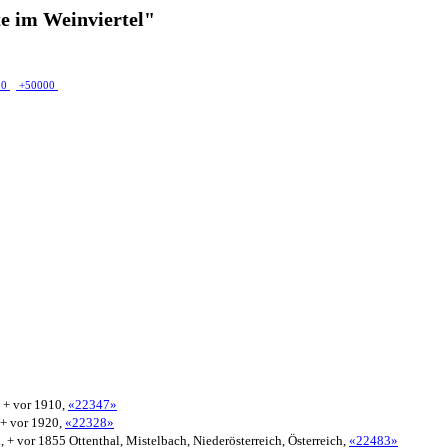
e im Weinviertel"
00
+50000
, + vor 1910,
«22347»
 + vor 1920,
«22328»
, + vor 1855 Ottenthal, Mistelbach, Niederösterreich, Österreich,
«22483»