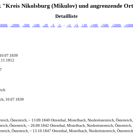
 "Kreis Nikolsburg (Mikulov) und angrenzende Ort
Detailliste
10000
-2000
-500
-100
-20
-5
-1
-
+1
+5
+20
+100
+500
+2000
+100
 10.07.1839
4.11.1812
47
eich
ich, 10.07.1839
eich, Österreich, ~ 13.09.1840 Ottenthal, Mistelbach, Niederösterreich, Österreich
eich, Österreich, ~ 26.09.1842 Ottenthal, Mistelbach, Niederösterreich, Österreich,
eich, Österreich, ~ 13.10.1847 Ottenthal, Mistelbach, Niederösterreich, Österreich