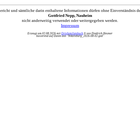
ericht und sämtliche darin enthaltene Informationen dürfen ohne Einverständnis d
Gottfried Nepp, Nauheim
nicht anderweitig verwendet oder weitergegeben werden.
Impressum
Erzeugt am 02.08.2026 mit
Ortsfamilienbuch
© von Diedrich Hesmer
basierend auf Daten aus "Nikolsburg_2026-08-02.ged"