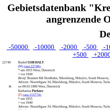
Gebietsdatenbank "Kre
angrenzende O
De
-50000
-10000
-2000
-500
-1
+500
+200
22749
Rudolf
EHEHALT
(M)
«aus 22748»
* um 1855 Wien, Österreich
+ vor 1940
Beruf:
Beamter KK Nordbahn, Nikolsburg, Mikulov, South Moravia, 
Adresse:
Neustiftgase 34, Nikolsburg, Mikulov, South Moravia, Tsch
&
oo 08.03.1880 Wien, Österreich
Katharina
Pürkner
(F)
«aus 113774»
* um 1855
+ vor 1940
Adresse:
Neustiftgase 34, Nikolsburg, Mikulov, South Moravia, Tsch