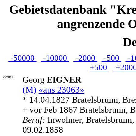
Gebietsdatenbank "Kre
angrenzende O
De
-50000
-10000
-2000
-500
-1
+500
+200
22981
Georg
EIGNER
(M)
«aus 23063»
* 14.04.1827 Bratelsbrunn, Bre
+ vor Feb 1867 Bratelsbrunn, B
Beruf:
Inwohner, Bratelsbrunn,
09.02.1858