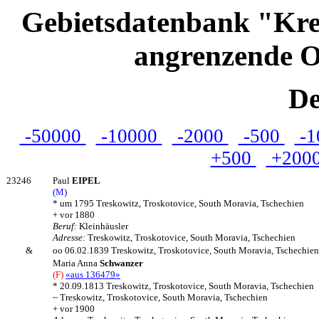
Gebietsdatenbank "Kre
angrenzende O
De
-50000
-10000
-2000
-500
-1
+500
+200
23246
Paul
EIPEL
(M)
* um 1795 Treskowitz, Troskotovice, South Moravia, Tschechien
+ vor 1880
Beruf:
Kleinhäusler
Adresse:
Treskowitz, Troskotovice, South Moravia, Tschechien
&
oo 06.02.1839 Treskowitz, Troskotovice, South Moravia, Tschechien
Maria Anna
Schwanzer
(F)
«aus 136479»
* 20.09.1813 Treskowitz, Troskotovice, South Moravia, Tschechien
~ Treskowitz, Troskotovice, South Moravia, Tschechien
+ vor 1900