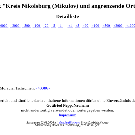
 "Kreis Nikolsburg (Mikulov) und angrenzende Ort
Detailliste
10000
-2000
-500
-100
-20
-5
-1
-
+1
+5
+20
+100
+500
+2000
+100
 Moravia, Tschechien,
«43386»
ericht und sämtliche darin enthaltene Informationen dürfen ohne Einverständnis d
Gottfried Nepp, Nauheim
nicht anderweitig verwendet oder weitergegeben werden.
Impressum
Erzeugt am 02.08.2026 mit
Ortsfamilienbuch
© von Diedrich Hesmer
basierend auf Daten aus "Nikolsburg_2026-08-02.ged"