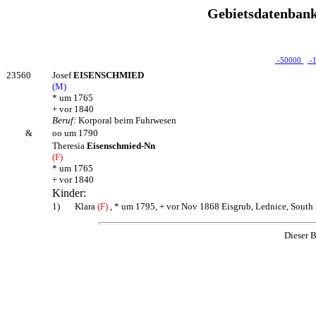
Gebietsdatenbank
-50000
-
23560
Josef
EISENSCHMIED
(M)
* um 1765
+ vor 1840
Beruf:
Korporal beim Fuhrwesen
&
oo um 1790
Theresia
Eisenschmied-Nn
(F)
* um 1765
+ vor 1840
Kinder:
1)
Klara
(F)
, * um 1795, + vor Nov 1868 Eisgrub, Lednice, South
Dieser B