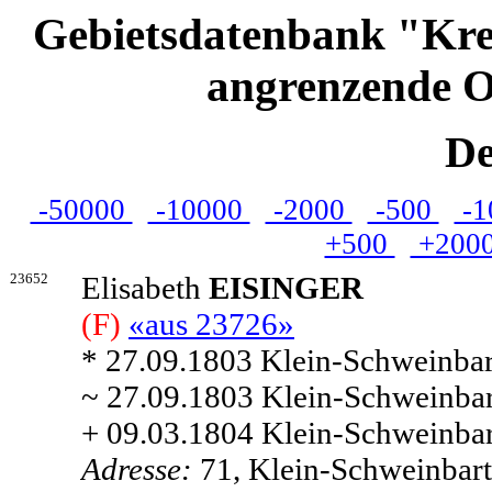
Gebietsdatenbank "Kre
angrenzende O
De
-50000
-10000
-2000
-500
-1
+500
+200
23652
Elisabeth
EISINGER
(F)
«aus 23726»
* 27.09.1803 Klein-Schweinbart
~ 27.09.1803 Klein-Schweinbart
+ 09.03.1804 Klein-Schweinbart
Adresse:
71, Klein-Schweinbarth