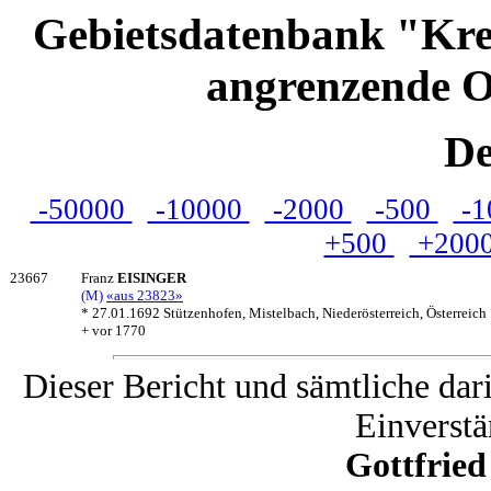
Gebietsdatenbank "Kre
angrenzende O
De
-50000
-10000
-2000
-500
-1
+500
+200
23667
Franz
EISINGER
(M)
«aus 23823»
* 27.01.1692 Stützenhofen, Mistelbach, Niederösterreich, Österreich
+ vor 1770
Dieser Bericht und sämtliche dar
Einverstä
Gottfrie