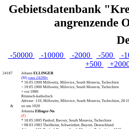
Gebietsdatenbank "Kre
angrenzende O
De
-50000
-10000
-2000
-500
-1
+500
+200
24187
Johann
ELLINGER
(M)
«aus 24290»
* 16.05.1900 Millowitz, Milovice, South Moravia, Tschechien
~ 19.05.1900 Millowitz, Milovice, South Moravia, Tschechien
+ vor 1980
Römisch-katholisch
Adresse:
110, Millowitz, Milovice, South Moravia, Tschechien, 28.1
&
oo um 1920
Johanna
Ellinger-Nn
(F)
* 18.05.1895 Pardorf, Bavory, South Moravia, Tschechien
+ 08.03.1983 Theilheim, Schweinfurt, Bayern, Deutschland