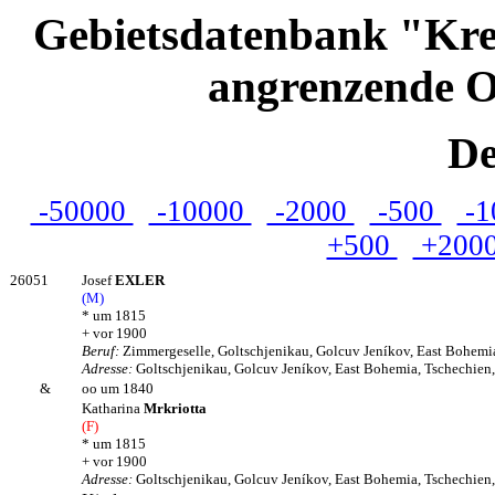
Gebietsdatenbank "Kre
angrenzende O
De
-50000
-10000
-2000
-500
-1
+500
+200
26051
Josef
EXLER
(M)
* um 1815
+ vor 1900
Beruf:
Zimmergeselle, Goltschjenikau, Golcuv Jeníkov, East Bohemi
Adresse:
Goltschjenikau, Golcuv Jeníkov, East Bohemia, Tschechien
&
oo um 1840
Katharina
Mrkriotta
(F)
* um 1815
+ vor 1900
Adresse:
Goltschjenikau, Golcuv Jeníkov, East Bohemia, Tschechien