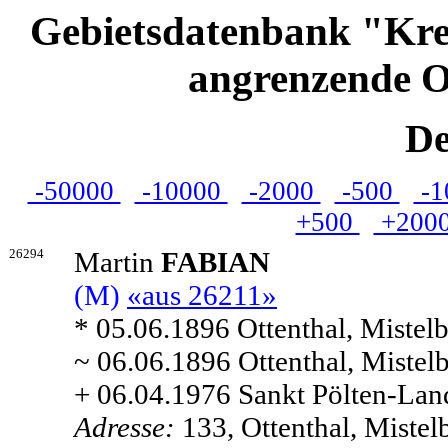
Gebietsdatenbank "Kre
angrenzende O
De
-50000
-10000
-2000
-500
-1
+500
+200
26294
Martin
FABIAN
(M)
«aus 26211»
* 05.06.1896 Ottenthal, Mistelb
~ 06.06.1896 Ottenthal, Mistelb
+ 06.04.1976 Sankt Pölten-Land
Adresse:
133, Ottenthal, Mistel