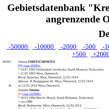
Gebietsdatenbank "Kre
angrenzende O
De
-50000
-10000
-2000
-500
-1
+500
+200
26395
Johann
FABITSCHOWITZ
(M)
«aus 26393»
* 14.07.1885 Fröllersdorf, Jevišovka, South Moravia, Tschechien
+ 21.05.1965 Wien, Österreich
Beruf:
Kutscher, Wien, Österreich, 22.02.1914
Adresse:
II. Rueppgasse 42, Wien, Österreich, 22.02.1914
&
oo 22.02.1914 Wien, Österreich
Josepha
Smutny
(F)
«aus 141946»
* 18.03.1894 Mnich, Mnich, South Bohemia, Tschechien
+ vor 1980
Beruf:
Bedienerin, Wien, Österreich, 22.02.1914