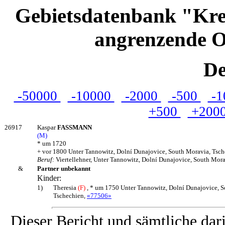
Gebietsdatenbank "Kre
angrenzende O
De
-50000
-10000
-2000
-500
-1
+500
+200
26917
Kaspar
FASSMANN
(M)
* um 1720
+ vor 1800 Unter Tannowitz, Dolní Dunajovice, South Moravia, Tsc
Beruf:
Viertellehner, Unter Tannowitz, Dolní Dunajovice, South Mor
&
Partner unbekannt
Kinder:
1)
Theresia
(F)
, * um 1750 Unter Tannowitz, Dolní Dunajovice, S
Tschechien,
«77506»
Dieser Bericht und sämtliche dar