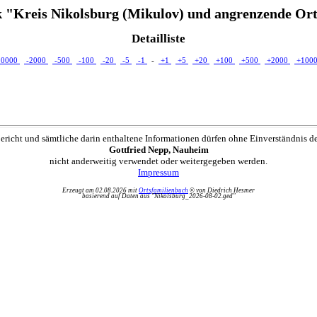
 "Kreis Nikolsburg (Mikulov) und angrenzende Ort
Detailliste
10000
-2000
-500
-100
-20
-5
-1
-
+1
+5
+20
+100
+500
+2000
+100
ericht und sämtliche darin enthaltene Informationen dürfen ohne Einverständnis d
Gottfried Nepp, Nauheim
nicht anderweitig verwendet oder weitergegeben werden.
Impressum
Erzeugt am 02.08.2026 mit
Ortsfamilienbuch
© von Diedrich Hesmer
basierend auf Daten aus "Nikolsburg_2026-08-02.ged"