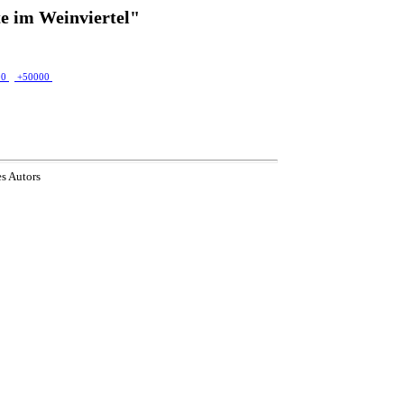
e im Weinviertel"
00
+50000
es Autors