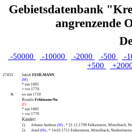
Gebietsdatenbank "Kre
angrenzende O
De
-50000
-10000
-2000
-500
-1
+500
+200
27453
Jakob
FEHLMANN
(M)
* um 1685
+ vor 1770
&
oo um 1710
Rosalia
Fehlmann-Nn
(F)
* um 1685
+ vor 1770
Kinder:
1)
Johann Andreas
(M)
, * 21.11.1709 Falkenstein, Mistelbach, Ni
2)
Josef
(M)
, * 14.02.1711 Falkenstein, Mistelbach, Niederösterre