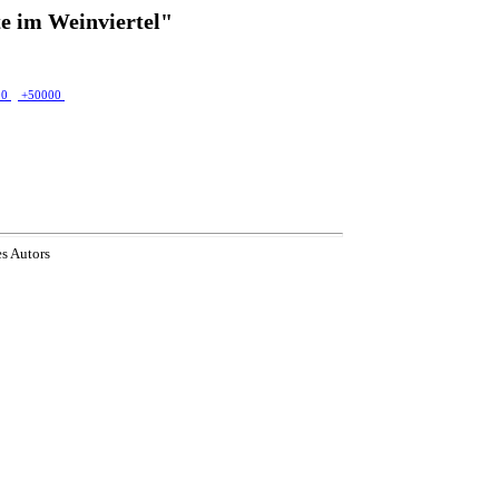
e im Weinviertel"
00
+50000
es Autors