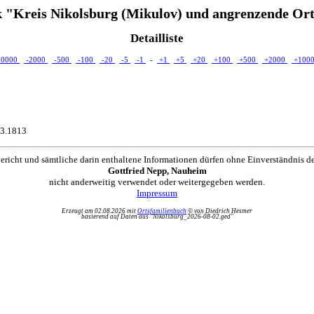
 "Kreis Nikolsburg (Mikulov) und angrenzende Ort
Detailliste
10000
-2000
-500
-100
-20
-5
-1
-
+1
+5
+20
+100
+500
+2000
+100
03.1813
ericht und sämtliche darin enthaltene Informationen dürfen ohne Einverständnis d
Gottfried Nepp, Nauheim
nicht anderweitig verwendet oder weitergegeben werden.
Impressum
Erzeugt am 02.08.2026 mit
Ortsfamilienbuch
© von Diedrich Hesmer
basierend auf Daten aus "Nikolsburg_2026-08-02.ged"