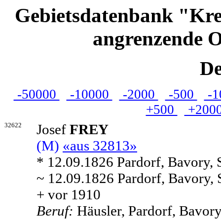
Gebietsdatenbank "Kre
angrenzende O
De
-50000
-10000
-2000
-500
-1
+500
+200
32622
Josef
FREY
(M)
«aus 32813»
* 12.09.1826 Pardorf, Bavory,
~ 12.09.1826 Pardorf, Bavory,
+ vor 1910
Beruf:
Häusler, Pardorf, Bavor