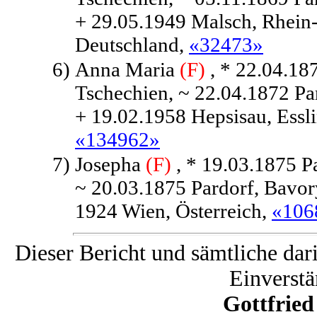
+ 29.05.1949 Malsch, Rhein
Deutschland,
«32473»
6)
Anna Maria
(F)
, * 22.04.18
Tschechien, ~ 22.04.1872 Pa
+ 19.02.1958 Hepsisau, Essl
«134962»
7)
Josepha
(F)
, * 19.03.1875 P
~ 20.03.1875 Pardorf, Bavor
1924 Wien, Österreich,
«106
Dieser Bericht und sämtliche dar
Einverstä
Gottfrie