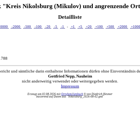
 "Kreis Nikolsburg (Mikulov) und angrenzende Ort
Detailliste
10000
-2000
-500
-100
-20
-5
-1
-
+1
+5
+20
+100
+500
+2000
+100
.1788
ericht und sämtliche darin enthaltene Informationen dürfen ohne Einverständnis d
Gottfried Nepp, Nauheim
nicht anderweitig verwendet oder weitergegeben werden.
Impressum
Erzeugt am 02.08.2026 mit
Ortsfamilienbuch
© von Diedrich Hesmer
basierend auf Daten aus "Nikolsburg_2026-08-02.ged"