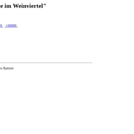
e im Weinviertel"
00
+50000
es Autors