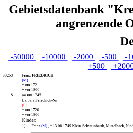
Gebietsdatenbank "Kre
angrenzende O
De
-50000
-10000
-2000
-500
-1
+500
+200
33253
Franz
FRIEDRICH
(M)
* um 1721
+ vor 1800
&
oo um 1745
Barbara
Friedrich-Nn
(F)
* um 1720
+ vor 1800
Kinder:
1)
Franz
(M)
, * 13.08.1749 Klein-Schweinbarth, Mistelbach, Niede