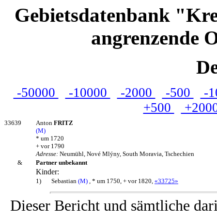
Gebietsdatenbank "Kre
angrenzende O
De
-50000
-10000
-2000
-500
-1
+500
+200
33639
Anton
FRITZ
(M)
* um 1720
+ vor 1790
Adresse:
Neumühl, Nové Mlýny, South Moravia, Tschechien
&
Partner unbekannt
Kinder:
1)
Sebastian
(M)
, * um 1750, + vor 1820,
«33725»
Dieser Bericht und sämtliche dar