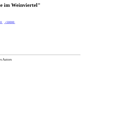
e im Weinviertel"
00
+50000
es Autors