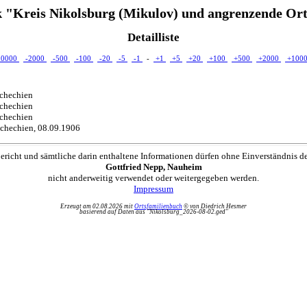
 "Kreis Nikolsburg (Mikulov) und angrenzende Ort
Detailliste
10000
-2000
-500
-100
-20
-5
-1
-
+1
+5
+20
+100
+500
+2000
+100
schechien
schechien
schechien
schechien, 08.09.1906
ericht und sämtliche darin enthaltene Informationen dürfen ohne Einverständnis d
Gottfried Nepp, Nauheim
nicht anderweitig verwendet oder weitergegeben werden.
Impressum
Erzeugt am 02.08.2026 mit
Ortsfamilienbuch
© von Diedrich Hesmer
basierend auf Daten aus "Nikolsburg_2026-08-02.ged"