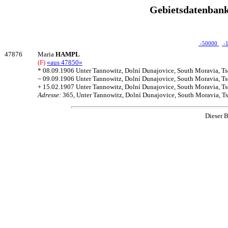
Gebietsdatenbank
-50000
-
47876
Maria
HAMPL
(F)
«aus 47850»
* 08.09.1906 Unter Tannowitz, Dolní Dunajovice, South Moravia, T
~ 09.09.1906 Unter Tannowitz, Dolní Dunajovice, South Moravia, T
+ 15.02.1907 Unter Tannowitz, Dolní Dunajovice, South Moravia, T
Adresse:
365, Unter Tannowitz, Dolní Dunajovice, South Moravia, T
Dieser B