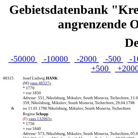
Gebietsdatenbank "Kre
angrenzende O
De
-50000
-10000
-2000
-500
-1
+500
+200
48315
Josef Ludwig
HANK
(M)
«aus 48327»
* 1770
+ vor 1850
Adresse:
551, Nikolsburg, Mikulov, South Moravia, Tschechien, 11.
359, Nikolsburg, Mikulov, South Moravia, Tschechien, 29.04.1798
&
oo 11.01.1796 Nikolsburg, Mikulov, South Moravia, Tschechien
Regina
Schopp
(F)
«aus 132063»
* 1756
+ vor 1840
Adresse:
573, Nikolsburg, Mikulov, South Moravia, Tschechien, 05.