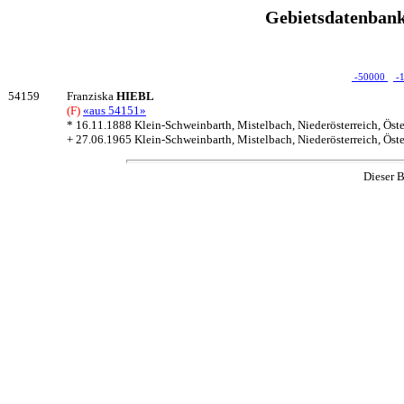
Gebietsdatenbank
-50000
-
54159
Franziska
HIEBL
(F)
«aus 54151»
* 16.11.1888 Klein-Schweinbarth, Mistelbach, Niederösterreich, Öste
+ 27.06.1965 Klein-Schweinbarth, Mistelbach, Niederösterreich, Öste
Dieser B