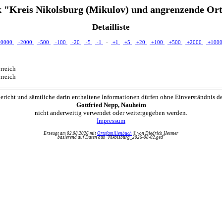
 "Kreis Nikolsburg (Mikulov) und angrenzende Ort
Detailliste
10000
-2000
-500
-100
-20
-5
-1
-
+1
+5
+20
+100
+500
+2000
+100
rreich
rreich
ericht und sämtliche darin enthaltene Informationen dürfen ohne Einverständnis d
Gottfried Nepp, Nauheim
nicht anderweitig verwendet oder weitergegeben werden.
Impressum
Erzeugt am 02.08.2026 mit
Ortsfamilienbuch
© von Diedrich Hesmer
basierend auf Daten aus "Nikolsburg_2026-08-02.ged"