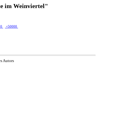
e im Weinviertel"
00
+50000
es Autors