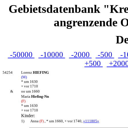
Gebietsdatenbank "Kre
angrenzende O
De
-50000
-10000
-2000
-500
-1
+500
+200
54254
Lorenz
HIEFING
(M)
* um 1630
+ vor 1710
&
oo um 1660
Maria
Hiefing-Nn
(F)
* um 1630
+ vor 1710
Kinder:
1)
Anna
(F)
, * um 1660, + vor 1740,
«111805»