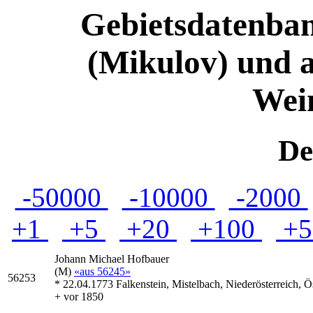
Gebietsdatenban
(Mikulov) und 
Wein
De
-50000
-10000
-2000
+1
+5
+20
+100
+5
Johann Michael
Hofbauer
(M)
«aus 56245»
56253
* 22.04.1773 Falkenstein, Mistelbach, Niederösterreich, Ö
+ vor 1850