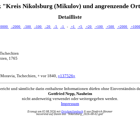
 "Kreis Nikolsburg (Mikulov) und angrenzende Ort
Detailliste
10000
-2000
-500
-100
-20
-5
-1
-
+1
+5
+20
+100
+500
+2000
+100
 Tschechien
hien, 1765
 Moravia, Tschechien, + vor 1840,
«137526»
ericht und sämtliche darin enthaltene Informationen dürfen ohne Einverständnis d
Gottfried Nepp, Nauheim
nicht anderweitig verwendet oder weitergegeben werden.
Impressum
Erzeugt am 02.08.2026 mit
Ortsfamilienbuch
© von Diedrich Hesmer
basierend auf Daten aus "Nikolsburg_2026-08-02.ged"