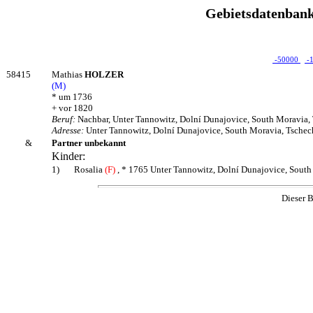
Gebietsdatenbank
-50000
-
58415
Mathias
HOLZER
(M)
* um 1736
+ vor 1820
Beruf:
Nachbar, Unter Tannowitz, Dolní Dunajovice, South Moravia,
Adresse:
Unter Tannowitz, Dolní Dunajovice, South Moravia, Tschec
&
Partner unbekannt
Kinder:
1)
Rosalia
(F)
, * 1765 Unter Tannowitz, Dolní Dunajovice, South
Dieser B