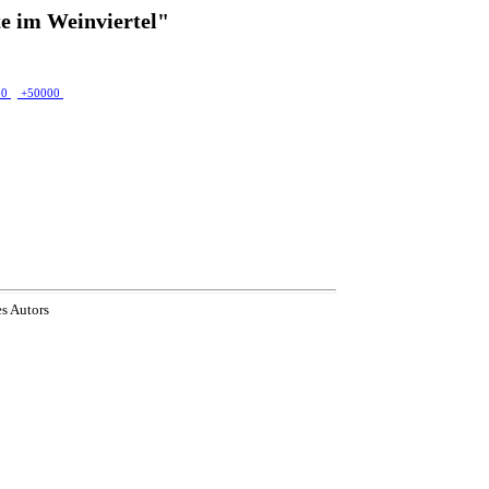
e im Weinviertel"
00
+50000
es Autors