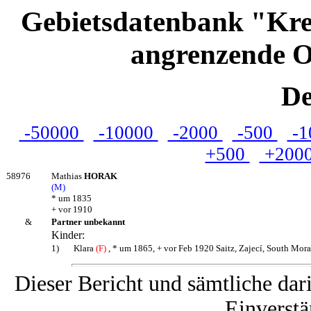
Gebietsdatenbank "Kre
angrenzende O
De
-50000
-10000
-2000
-500
-1
+500
+200
58976
Mathias
HORAK
(M)
* um 1835
+ vor 1910
&
Partner unbekannt
Kinder:
1)
Klara
(F)
, * um 1865, + vor Feb 1920 Saitz, Zajecí, South Mor
Dieser Bericht und sämtliche dar
Einverstä