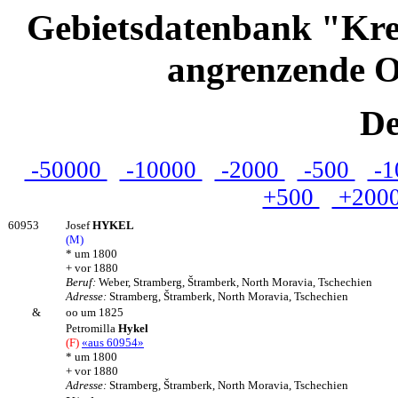
Gebietsdatenbank "Kre
angrenzende O
De
-50000
-10000
-2000
-500
-1
+500
+200
60953
Josef
HYKEL
(M)
* um 1800
+ vor 1880
Beruf:
Weber, Stramberg, Štramberk, North Moravia, Tschechien
Adresse:
Stramberg, Štramberk, North Moravia, Tschechien
&
oo um 1825
Petromilla
Hykel
(F)
«aus 60954»
* um 1800
+ vor 1880
Adresse:
Stramberg, Štramberk, North Moravia, Tschechien