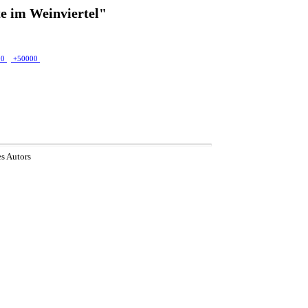
e im Weinviertel"
00
+50000
es Autors