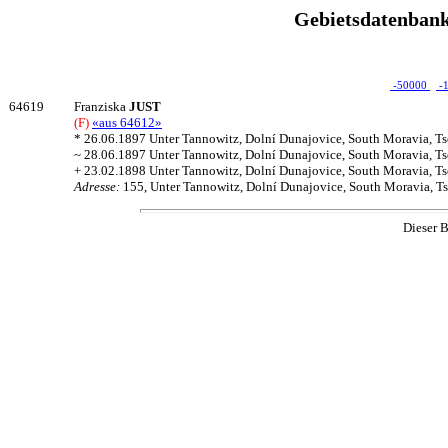
Gebietsdatenbank
-50000
-
64619
Franziska
JUST
(F)
«aus 64612»
* 26.06.1897 Unter Tannowitz, Dolní Dunajovice, South Moravia, T
~ 28.06.1897 Unter Tannowitz, Dolní Dunajovice, South Moravia, T
+ 23.02.1898 Unter Tannowitz, Dolní Dunajovice, South Moravia, T
Adresse:
155, Unter Tannowitz, Dolní Dunajovice, South Moravia, T
Dieser B