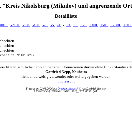
 "Kreis Nikolsburg (Mikulov) und angrenzende Ort
Detailliste
10000
-2000
-500
-100
-20
-5
-1
-
+1
+5
+20
+100
+500
+2000
+100
schechien
schechien
schechien
schechien, 26.06.1897
ericht und sämtliche darin enthaltene Informationen dürfen ohne Einverständnis d
Gottfried Nepp, Nauheim
nicht anderweitig verwendet oder weitergegeben werden.
Impressum
Erzeugt am 02.08.2026 mit
Ortsfamilienbuch
© von Diedrich Hesmer
basierend auf Daten aus "Nikolsburg_2026-08-02.ged"