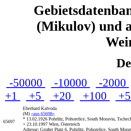
Gebietsdatenban
(Mikulov) und 
Wein
De
-50000
-10000
-2000
+1
+5
+20
+100
+5
Eberhard
Kalvoda
(M)
«aus 65698»
* 13.02.1926 Pohrlitz, Pohorelice, South Moravia, Tschec
65697
+ 23.10.1997 Wien, Österreich
Adresse:
Großer Platz 6, Pohrlitz, Pohorelice, South Mora