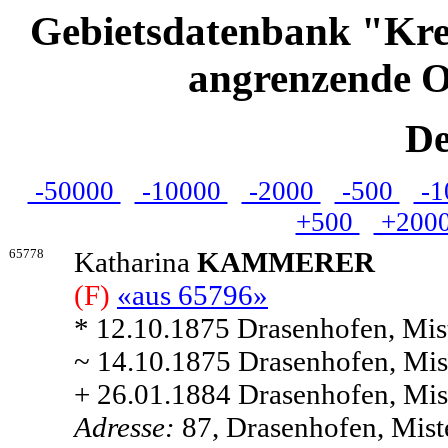
Gebietsdatenbank "Kre
angrenzende O
De
-50000
-10000
-2000
-500
-1
+500
+200
65778
Katharina
KAMMERER
(F)
«aus 65796»
* 12.10.1875 Drasenhofen, Mist
~ 14.10.1875 Drasenhofen, Mist
+ 26.01.1884 Drasenhofen, Mist
Adresse:
87, Drasenhofen, Miste