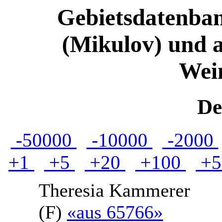
Gebietsdatenban
(Mikulov) und 
Wein
De
-50000
-10000
-2000
+1
+5
+20
+100
+5
Theresia
Kammerer
(F)
«aus 65766»