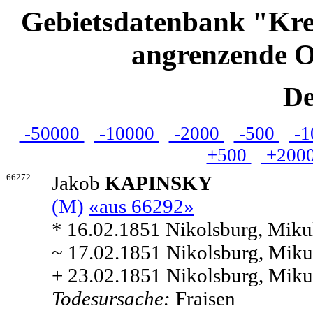
Gebietsdatenbank "Kre
angrenzende O
De
-50000
-10000
-2000
-500
-1
+500
+200
66272
Jakob
KAPINSKY
(M)
«aus 66292»
* 16.02.1851 Nikolsburg, Miku
~ 17.02.1851 Nikolsburg, Miku
+ 23.02.1851 Nikolsburg, Mikul
Todesursache:
Fraisen