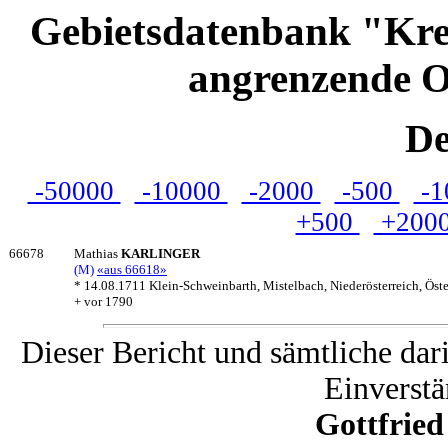
Gebietsdatenbank "Kre
angrenzende O
De
-50000
-10000
-2000
-500
-1
+500
+200
66678
Mathias
KARLINGER
(M)
«aus 66618»
* 14.08.1711 Klein-Schweinbarth, Mistelbach, Niederösterreich, Öste
+ vor 1790
Dieser Bericht und sämtliche dar
Einverstä
Gottfrie